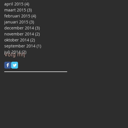
april 2015
(4)
4 posts
maart 2015
(3)
3 posts
februari 2015
(4)
4 posts
januari 2015
(3)
3 posts
december 2014
(3)
3 posts
november 2014
(2)
2 posts
oktober 2014
(2)
2 posts
september 2014
(1)
1 post
juli 2014
(2)
2 posts
Volg mij