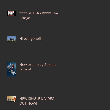
****OUT NOW***! The
Bridge
Hi everyone!!!!
New promo by Suzette
Luiken!
NEW SINGLE & VIDEO
OUT NOW!