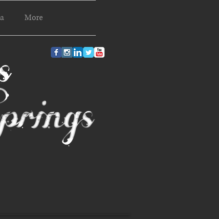
a
More