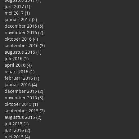
juni 2017
(1)
1 post
mei 2017
(1)
1 post
januari 2017
(2)
2 posts
december 2016
(6)
6 posts
november 2016
(2)
2 posts
oktober 2016
(4)
4 posts
september 2016
(3)
3 posts
augustus 2016
(1)
1 post
juli 2016
(1)
1 post
april 2016
(4)
4 posts
maart 2016
(1)
1 post
februari 2016
(1)
1 post
januari 2016
(4)
4 posts
december 2015
(2)
2 posts
november 2015
(3)
3 posts
oktober 2015
(1)
1 post
september 2015
(2)
2 posts
augustus 2015
(2)
2 posts
juli 2015
(1)
1 post
juni 2015
(2)
2 posts
mei 2015
(4)
4 posts