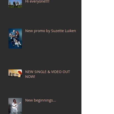
Hi everyone!!!!
New promo by Suzette Luiken!
NEW SINGLE & VIDEO OUT
NOW!
New beginnings...