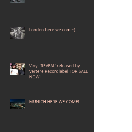
London here we come:)
Vinyl 'REVEAL' released by
Vertere Recordlabel FOR SALE
NOW!
MUNICH HERE WE COME!